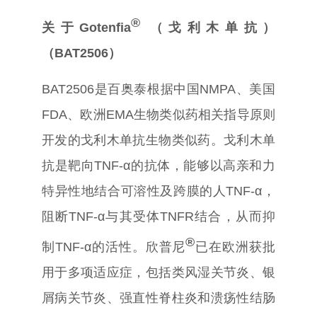
®
关于
Gotenfia
（戈利木单抗）
（
BAT2506
）
BAT2506
是百奥泰根据中国
NMPA
、美国
FDA
、欧洲
EMA
生物类似药相关指导原则
开发的戈利木单抗生物类似药。戈利木单
抗是靶向
TNF-α
的抗体，能够以高亲和力
特异性地结合可溶性及跨膜的人
TNF-α
，
阻断
TNF-α
与其受体
TNFR
结合，从而抑
®
制
TNF-α
的活性。欣普尼
已在欧洲获批
用于多项适应症，包括类风湿关节炎、银
屑病关节炎、强直性脊柱炎和溃疡性结肠