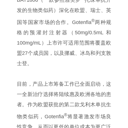
BAT1806
（一款参照雅美罗
托珠单抗开
发的生物类似药）深化在欧盟、瑞士、英
®
国等国家市场的合作。
Gotenfia
两种规
格的预灌封注射器（
50mg/0.5mL
和
100mg/mL
）上市许可适用范围将覆盖欧
盟
27
个成员国，以及挪威、冰岛和列支敦
搜索
士登。
目前，产品上市筹备工作已全面启动，这
一全新治疗选择将陆续惠及欧洲各地的患
者。作为欧盟获批的第二款戈利木单抗生
®
物类似药，
Gotenfia
将显著激发市场良
性竞争，从而以更低的单位成本为更广泛