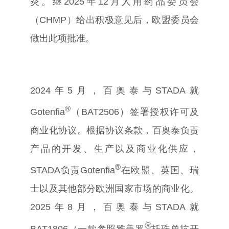
炎。继
2025
年
12
月人用药品委员会
（
CHMP
）给出积极意见后，欧盟委员会
做出此项批准。
2024
年
5
月，百奥泰与
STADA
就
®
Gotenfia
（
BAT2506
）签署授权许可及
商业化协议。根据协议条款，百奥泰负责
产品的开发、生产以及商业化供应，
®
STADA
负责
Gotenfia
在欧盟、英国、瑞
士以及其他部分欧洲国家市场的商业化。
2025
年
8
月，百奥泰与
STADA
就
®