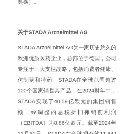
奥泰）。
关于
STADA Arzneimittel AG
STADA Arzneimittel AG
为一家历史悠久的
欧洲优质医药企业，总部位于德国，公司
专注于三大支柱战略，包括消费者健康、
仿制药和特药。
STADA
在全球范围超过
100
个国家销售其产品。在
2024
财年中，
STADA
实现了
40.59
亿欧元的集团销售
额，经调整的息税折旧摊销前利润
（
EBITDA
）为
8.86
亿欧元。截至
2024
年
12
月
31
日，
STADA
在全球拥有约
11,649