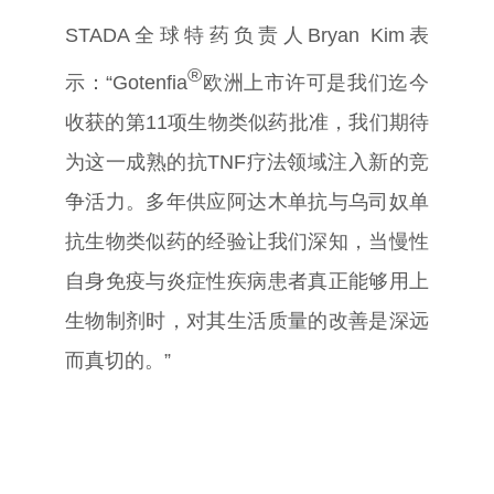
STADA
全球特药负责人
Bryan Kim
表
®
示：
“Gotenfia
欧洲上市许可是我们迄今
收获的第
11
项生物类似药批准，我们期待
为这一成熟的抗
TNF
疗法领域注入新的竞
争活力。多年供应阿达木单抗与乌司奴单
抗生物类似药的经验让我们深知，当慢性
自身免疫与炎症性疾病患者真正能够用上
生物制剂时，对其生活质量的改善是深远
而真切的。
”