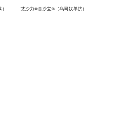
肽）
艾沙力®喜沙立®（乌司奴单抗）
打开