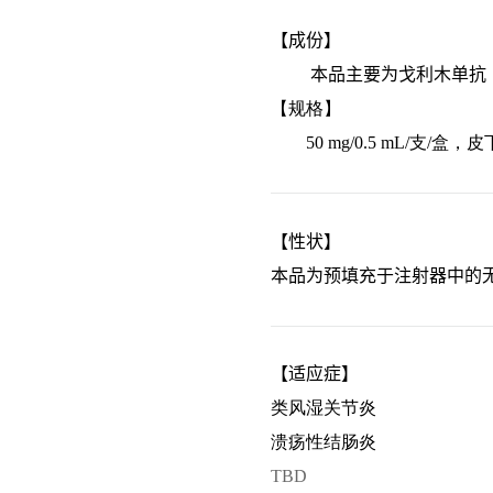
【成份】
本品主要为
戈利木
单抗
【规格】
50 mg/0.5 mL/
支/盒，皮
【性状】
本品为预填充于注射器中的无
【适应症】
类风湿关节炎
溃疡性结肠炎
TBD