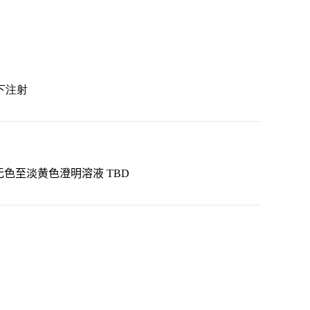
下注射
搜索
色至淡黄色澄明溶液 TBD