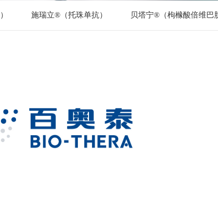
抗）
施瑞立®（托珠单抗）
贝塔宁®（枸橼酸倍维巴