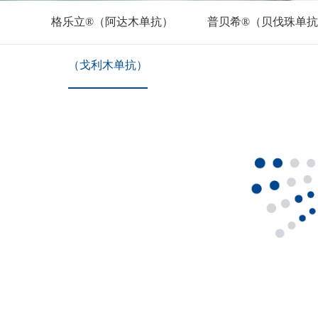
格乐立®（阿达木单抗）
普贝希®（贝伐珠单
（戈利木单抗）